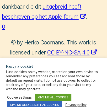
dankbaar die dit
uitgebreid heeft
beschreven op het Apple forum
.
0
©
by Herko Coomans. This work is
licensed under
CC BY-NC-SA 4.0
. This license requires
Fancy a cookie?
that reusers give credit to the
I use cookies on my website, stored on your own device to
remember any preferences you set and load those by
default on repeat visits. I do not use cookies to collect or
creator. It allows reusers to
track any of your data, or sell any data your visit to my
website may generate.
distribute, remix, adapt, and build
Cookie settings
GIVE ME ALL COOKIES
upon the material in any medium or
Privacy policy
GIVE MY ONLY ESSENTIAL COOKIES