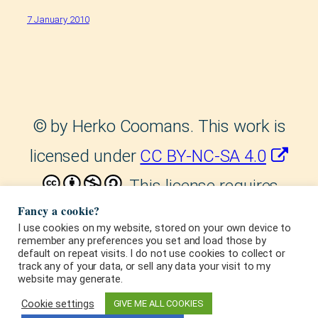
7 January 2010
©
by Herko Coomans. This work is
licensed under
CC BY-NC-SA 4.0
. This license requires
Fancy a cookie?
that reusers give credit to the
I use cookies on my website, stored on your own device to
remember any preferences you set and load those by
creator. It allows reusers to
default on repeat visits. I do not use cookies to collect or
track any of your data, or sell any data your visit to my
distribute, remix, adapt, and build
website may generate.
upon the material in any medium or
Cookie settings
GIVE ME ALL COOKIES