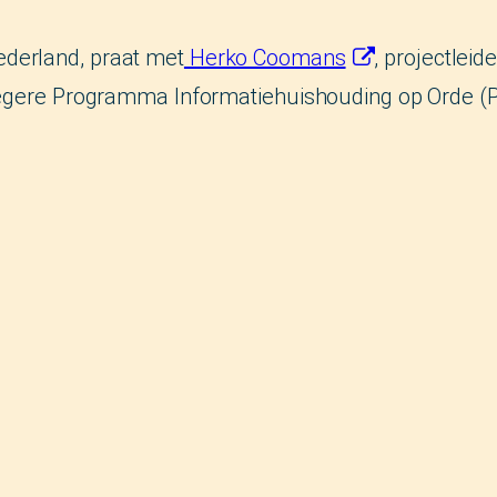
Nederland, praat met
Herko Coomans
, projectlei
roegere Programma Informatiehuishouding op Orde (P