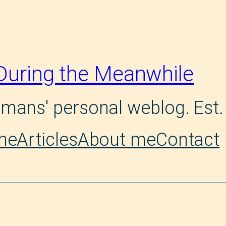
During the Meanwhile
mans' personal weblog. Est.
me
Articles
About me
Contact