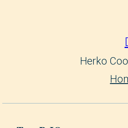
Skip
to
content
Herko Coo
Ho